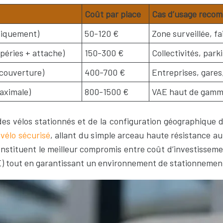
Coût par place
Cas d’usage reco
niquement)
50-120 €
Zone surveillée, fa
péries + attache)
150-300 €
Collectivités, par
 couverture)
400-700 €
Entreprises, gares,
aximale)
800-1500 €
VAE haut de gamme
s vélos stationnés et de la configuration géographique de v
vélo sécurisé
, allant du simple arceau haute résistance au
 constituent le meilleur compromis entre coût d’investissem
VAE) tout en garantissant un environnement de stationnemen